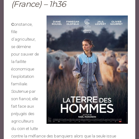
(France) – 1h36
C
onstance,
fille
d’agriculteur,
se démène
pour sauver de
la faillite
économique
l’exploitation
familiale.
Soutenue par
son fiancé, elle
fait face aux
préjugés des
agriculteurs
du coin et lutte
contre la méfiance des banquiers alors que la seule issue