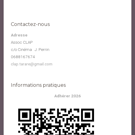
Contactez-nous
Adresse
Assoc CLAP
c/o Cinéma J. Perrin
0688167674
clap.tarare@gmail.com
Informations pratiques
Adhérer 2026