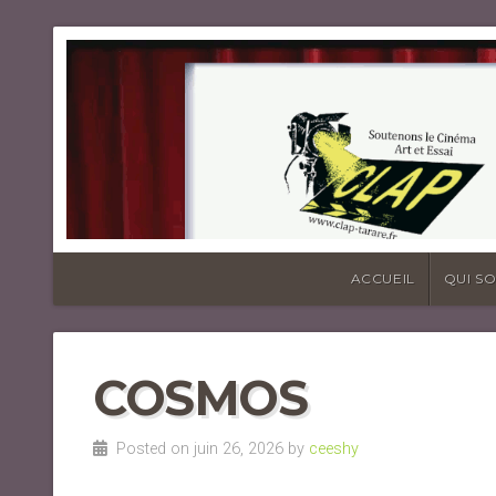
ACCUEIL
QUI S
COSMOS
Posted on juin 26, 2026 by
ceeshy