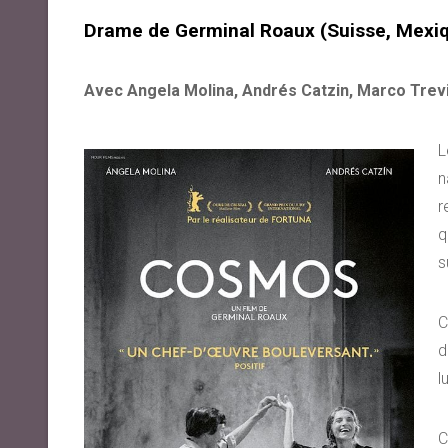
Drame de Germinal Roaux (Suisse, Mexi
Avec Angela Molina, Andrés Catzin, Marco Trev
L
n
r
q
s
C
d
l
C