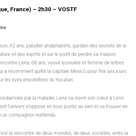
que, France) – 2h30 – VOSTF
ino
eon, 62 ans, paludier analphabète, gardien des secrets de la
ature et des esprits et sur le point de perdre sa maison,
encontre Lena, 68 ans, veuve esseulée et femme de lettres
ui a récemment quitté la capitale Mexico pour finir ses jours
ur les rives ensoleillées du Yucatan.
ondamnée par la maladie, Lena va ouvrir son cœur à Leon
ont l’univers s’oppose en tous points au sien et va trouver en
ui un compagnon inattendu.
’est la rencontre de deux mondes, de deux sociétés, entre la