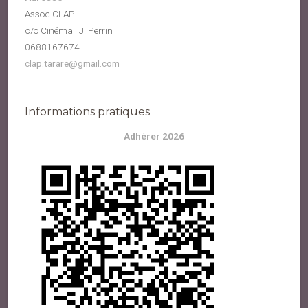
Assoc CLAP
c/o Cinéma J. Perrin
0688167674
clap.tarare@gmail.com
Informations pratiques
Adhérer 2026