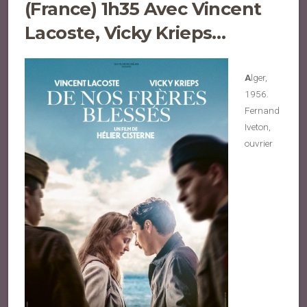
(France) 1h35
Avec Vincent
Lacoste, Vicky Krieps…
A
lger,
1956.
Fernand
Iveton,
ouvrier