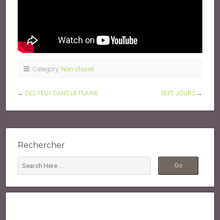
Category:
Non classé
←
DES FEUX DANS LA PLAINE
SEPT JOURS
→
Rechercher