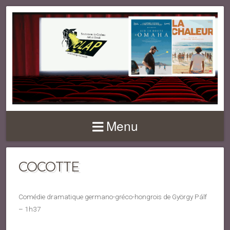
Menu
COCOTTE
Comédie dramatique germano-gréco-hongrois de György Pálf
– 1h37