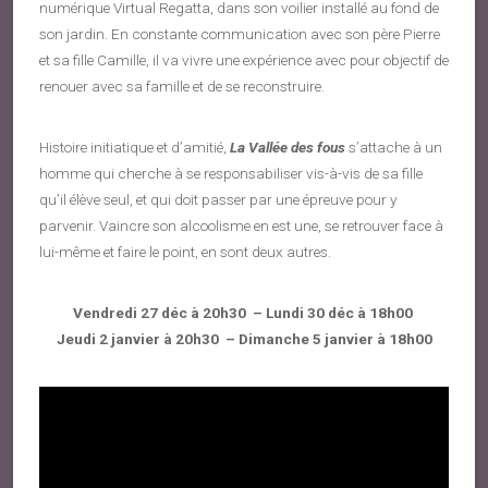
numérique Virtual Regatta, dans son voilier installé au fond de
son jardin. En constante communication avec son père Pierre
et sa fille Camille, il va vivre une expérience avec pour objectif de
renouer avec sa famille et de se reconstruire.
Histoire initiatique et d’amitié,
La Vallée des fous
s’attache à un
homme qui cherche à se responsabiliser vis-à-vis de sa fille
qu’il élève seul, et qui doit passer par une épreuve pour y
parvenir. Vaincre son alcoolisme en est une, se retrouver face à
lui-même et faire le point, en sont deux autres.
Vendredi 27 déc à 20h30 – Lundi 30 déc à 18h00
Jeudi 2 janvier à 20h30 – Dimanche 5 janvier à 18h00