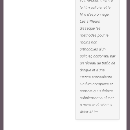
« A mi-chemin entre
le film policier et le
film d’espionnage,
Les siffleurs
dissèque les
méthodes pour le
moins non
orthodoxes d’un
policier, corrompu par
un réseau de trafic de
drogue et d’une
justice ambivalente.
Un film complexe et
sombre qui s’éclaire
subtilement au fur et
à mesure du récit. »
AVoir-ALire